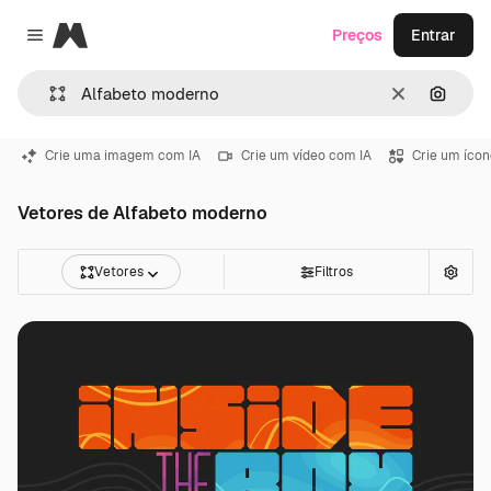
Magnific
Preços
Entrar
Close menu
Limpar
Pesqui
Crie uma imagem com IA
Crie um vídeo com IA
Crie um ícon
Vetores de Alfabeto moderno
Vetores
Filtros