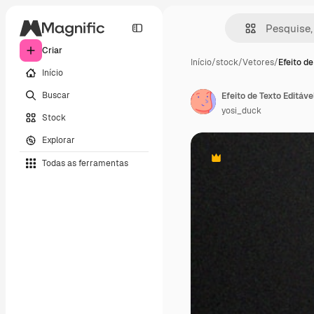
Criar
Início
/
stock
/
Vetores
/
Efeito de
Início
Buscar
Efeito de Texto Editáv
yosi_duck
Stock
Explorar
Todas as ferramentas
Premium