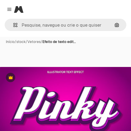
Magnific
Close menu
Pesqui
Início
/
stock
/
Vetores
/
Efeito de texto edit…
Premium