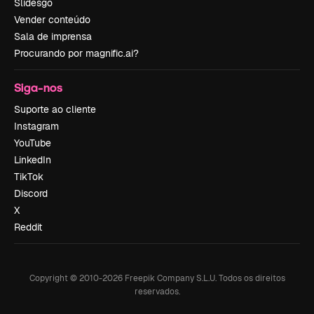
Slidesgo
Vender conteúdo
Sala de imprensa
Procurando por magnific.ai?
Siga-nos
Suporte ao cliente
Instagram
YouTube
LinkedIn
TikTok
Discord
X
Reddit
Copyright © 2010-
2026
Freepik Company S.L.U.
Todos os direitos
reservados
.