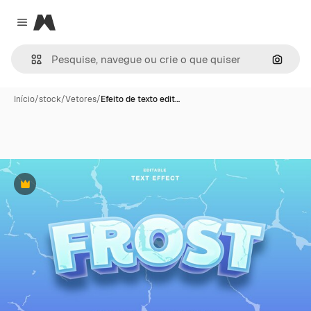
Magnific
Close menu
Pesqui
Início
/
stock
/
Vetores
/
Efeito de texto edit…
Premium