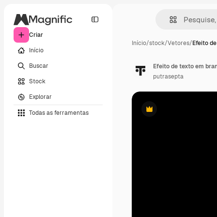
Criar
Início
/
stock
/
Vetores
/
Efeito d
Início
Buscar
Efeito de texto em bra
putrasepta
Stock
Explorar
Todas as ferramentas
Premium