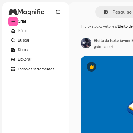
Criar
Início
/
stock
/
Vetores
/
Efeito de
Início
Buscar
Efeito de texto jovem 
gatotkacart
Stock
Explorar
Todas as ferramentas
Premium