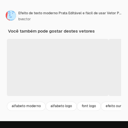
Efeito de texto moderno Prata Editável e fácil de usar Vetor Premium
bvector
Você também pode gostar destes vetores
alfabeto moderno
alfabeto logo
font logo
efeito ouro