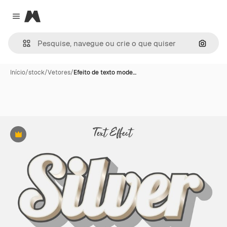
Magnific
Close menu
Pesqui
Início
/
stock
/
Vetores
/
Efeito de texto mode…
Premium