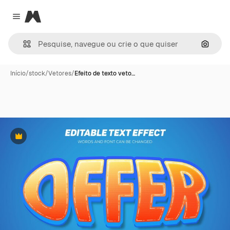
Magnific
Close menu
Pesqui
Início
/
stock
/
Vetores
/
Efeito de texto veto…
Premium