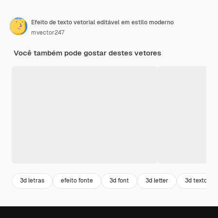
Efeito de texto vetorial editável em estilo moderno
mvector247
Você também pode gostar destes vetores
3d letras
efeito fonte
3d font
3d letter
3d texto