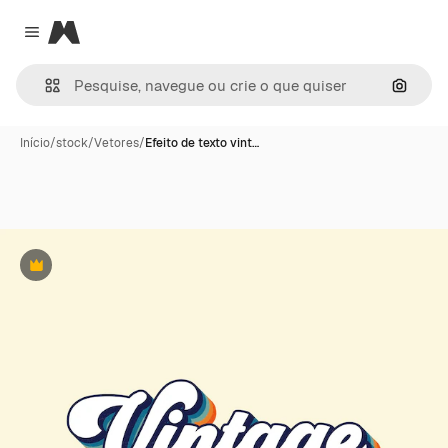
Magnific
Close menu
Pesqui
Início
/
stock
/
Vetores
/
Efeito de texto vint…
Premium