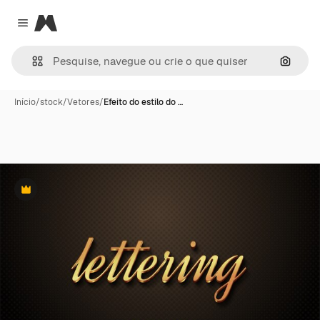
Magnific
Close menu
Pesqui
Início
/
stock
/
Vetores
/
Efeito do estilo do …
Premium