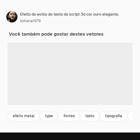
Efeito do estilo do texto do script 3d cor ouro elegante.
listiana1979
Você também pode gostar destes vetores
efeito metal
type
fontes
texto
tipografia
font