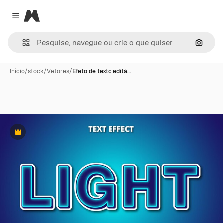
Magnific
Close menu
Pesqui
Início
/
stock
/
Vetores
/
Efeto de texto editá…
Premium