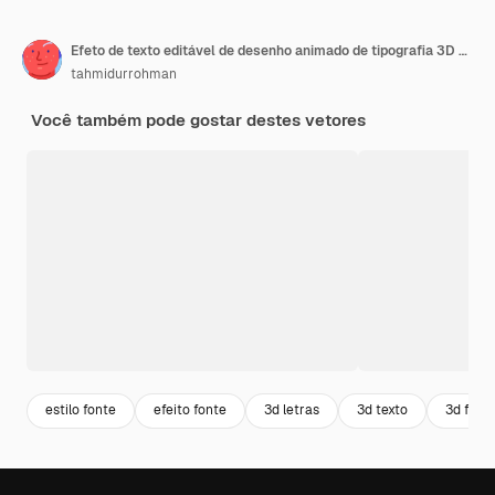
Efeto de texto editável de desenho animado de tipografia 3D em negrito moderno
tahmidurrohman
Você também pode gostar destes vetores
estilo fonte
efeito fonte
3d letras
3d texto
3d font