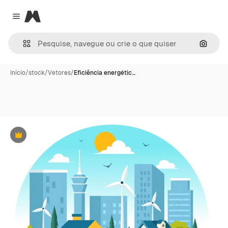
Magnific
Close menu
Pesqui
Início
/
stock
/
Vetores
/
Eficiência energétic…
Premium