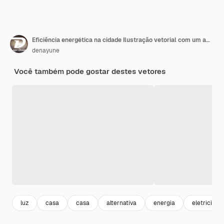
Eficiência energética na cidade Ilustração vetorial com um ambiente sustentável com eletricidade gerada a partir de energia solar e eólica
denayune
Você também pode gostar destes vetores
luz
casa
casa
alternativa
energia
eletricidad