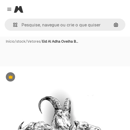
Magnific
Close menu
Pesqui
Início
/
stock
/
Vetores
/
Eid Al Adha Ovelha B…
Premium