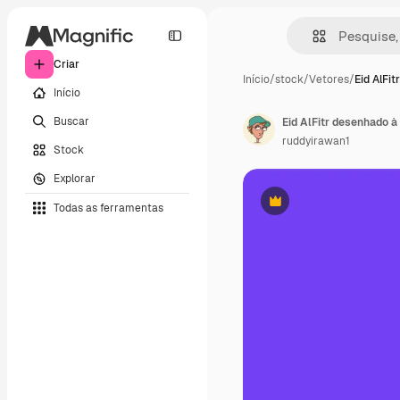
Criar
Início
/
stock
/
Vetores
/
Eid AlFi
Início
Buscar
Eid AlFitr desenhado à
ruddyirawan1
Stock
Explorar
Todas as ferramentas
Premium