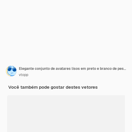
Elegante conjunto de avatares lisos em preto e branco de pessoas para representar em redes sociais avatares de diferentes nacionalidades de pessoas e avatares de idade como ícones isolados em fundo azul Gráficos vetoriais
vtopp
Você também pode gostar destes vetores