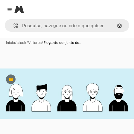
Magnific
Close menu
Pesqui
Início
/
stock
/
Vetores
/
Elegante conjunto de…
Premium