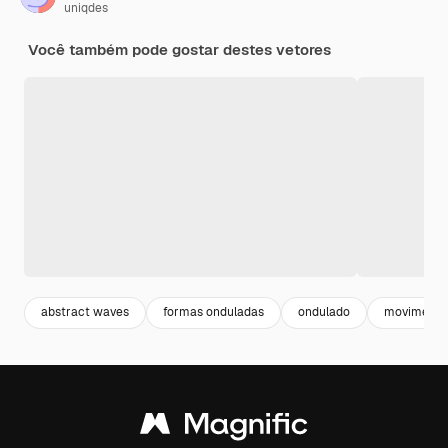
uniqdes
Você também pode gostar destes vetores
abstract waves
formas onduladas
ondulado
movimento