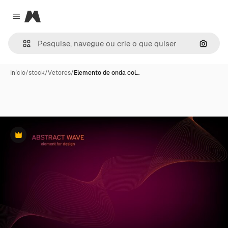
Magnific
Close menu
Pesqui
Início
/
stock
/
Vetores
/
Elemento de onda col…
Premium