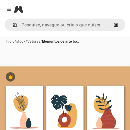
Magnific
Close menu
Pesqui
Início
/
stock
/
Vetores
/
Elementos de arte bo…
Premium