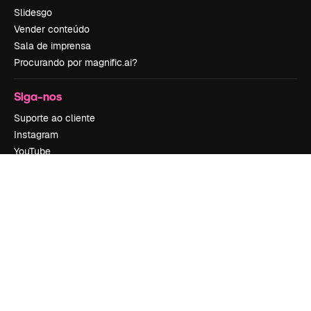
Slidesgo
Vender conteúdo
Sala de imprensa
Procurando por magnific.ai?
Siga-nos
Suporte ao cliente
Instagram
YouTube
LinkedIn
TikTok
Discord
X
Reddit
Copyright © 2010-
2026
Freepik Company S.L.U.
Todos os direitos
reservados
.