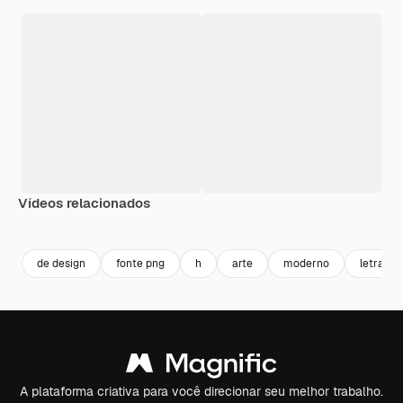
Vídeos relacionados
Premium
Premium
Gerado por IA
Premium
Premium
de design
fonte png
h
arte
moderno
letras p
A plataforma criativa para você direcionar seu melhor trabalho.