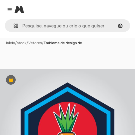
Magnific
Close menu
Pesqui
Início
/
stock
/
Vetores
/
Emblema de design de…
Premium