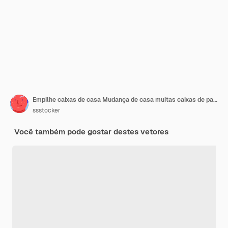
Empilhe caixas de casa Mudança de casa muitas caixas de papelão para armazenamento de coisas da família roupas móveis embalagem de papelão pacote mover realocação novo apartamento escritório ilustração vetorial
ssstocker
Você também pode gostar destes vetores