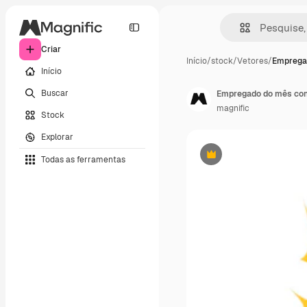
Criar
Início
/
stock
/
Vetores
/
Emprega
Início
Buscar
Empregado do mês con
magnific
Stock
Explorar
Todas as ferramentas
Premium