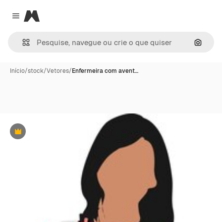
Magnific
Close menu
Pesqui
Início
/
stock
/
Vetores
/
Enfermeira com avent…
Premium