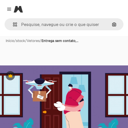
Magnific
Close menu
Pesqui
Início
/
stock
/
Vetores
/
Entrega sem contato,…
Premium