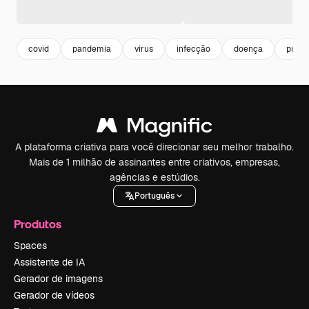
covid
pandemia
virus
infecção
doença
prev
A plataforma criativa para você direcionar seu melhor trabalho.
Mais de 1 milhão de assinantes entre criativos, empresas,
agências e estúdios.
Português
Produtos
Spaces
Assistente de IA
Gerador de imagens
Gerador de vídeos