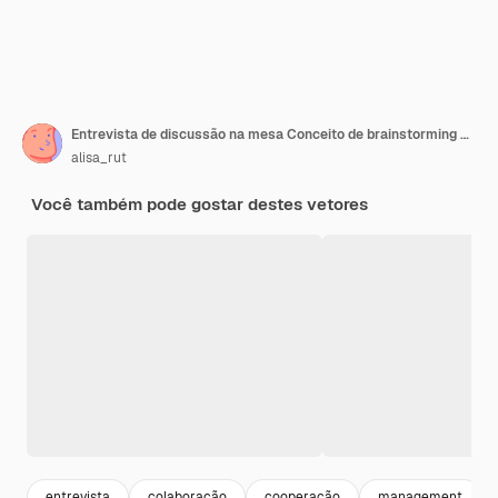
Entrevista de discussão na mesa Conceito de brainstorming de trabalho em equipe Ilustração vetorial
alisa_rut
Você também pode gostar destes vetores
entrevista
colaboração
cooperação
management