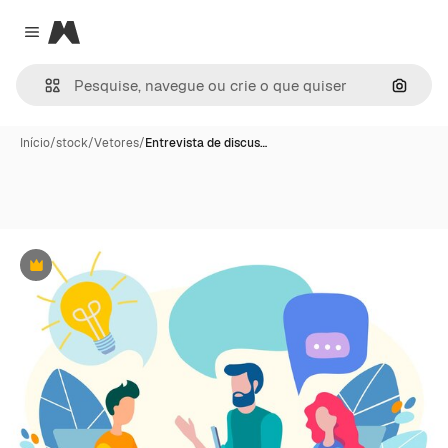
Magnific
Close menu
Pesqui
Início
/
stock
/
Vetores
/
Entrevista de discus…
Premium