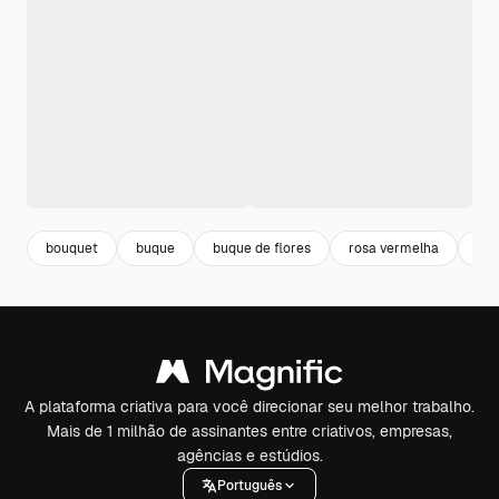
bouquet
buque
buque de flores
rosa vermelha
flo
A plataforma criativa para você direcionar seu melhor trabalho.
Mais de 1 milhão de assinantes entre criativos, empresas,
agências e estúdios.
Português