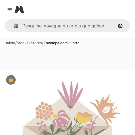
Magnific
Close menu
Pesqui
Início
/
stock
/
Vetores
/
Envelope com ilustra…
Premium