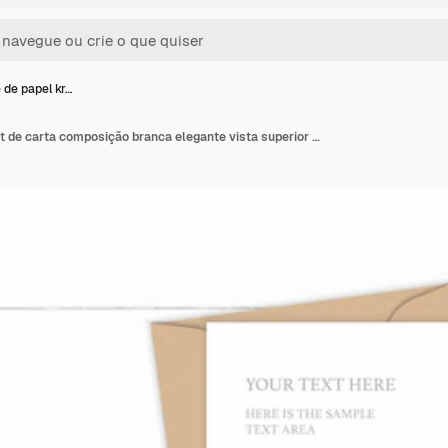
 de papel kr…
Envelope de papel kraft de carta composição branca elegante vista superior plana leiga em fundo de madeira.