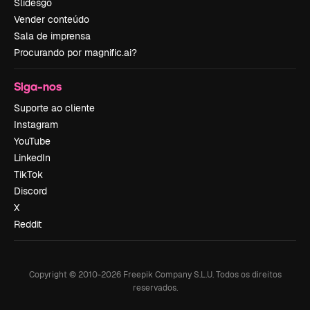
Slidesgo
Vender conteúdo
Sala de imprensa
Procurando por magnific.ai?
Siga-nos
Suporte ao cliente
Instagram
YouTube
LinkedIn
TikTok
Discord
X
Reddit
Copyright © 2010-
2026
Freepik Company S.L.U.
Todos os direitos
reservados
.