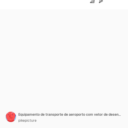
Equipamento de transporte de aeroporto com vetor de desenho de lápis de linha preta de bagagem. Passageiros de avião homem e mulher esperando e revistando a bagagem no terminal transportador. Ilustração de viagens de negócios de personagens
pikepicture