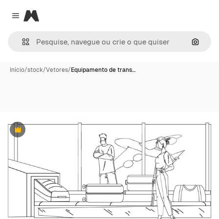
Magnific
Close menu
Pesqui
Início
/
stock
/
Vetores
/
Equipamento de trans…
Premium