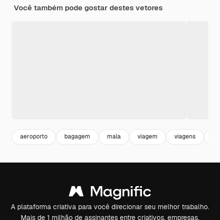
Você também pode gostar destes vetores
aeroporto
bagagem
mala
viagem
viagens
vi
A plataforma criativa para você direcionar seu melhor trabalho.
Mais de 1 milhão de assinantes entre criativos, empresas,