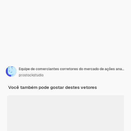
Equipe de comerciantes corretores do mercado de ações analisando tabelas, gráficos e taxas em monitores de computador em locais de trabalho moderno escritório interior ilustração vetorial horizontal de corpo inteiro
prostockstudio
Você também pode gostar destes vetores