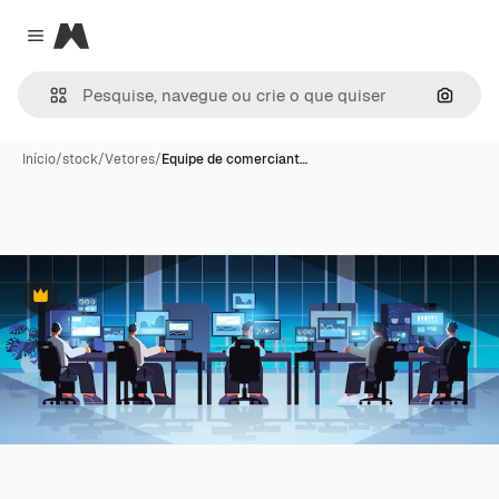
Magnific
Close menu
Pesqui
Início
/
stock
/
Vetores
/
Equipe de comerciant…
Premium