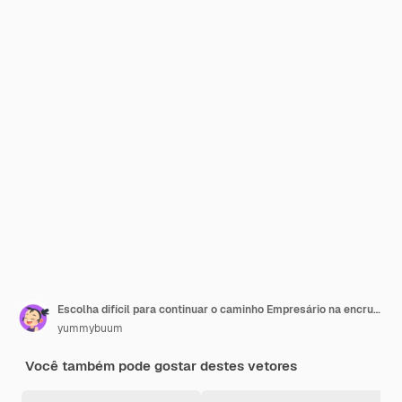
Escolha difícil para continuar o caminho Empresário na encruzilhada vida alternativa personagem de duas estradas opostas tomando decisões certas e erradas formas difíceis conceito de vetor
yummybuum
Você também pode gostar destes vetores