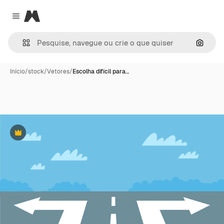
Magnific
Close menu
Pesqui
Início
/
stock
/
Vetores
/
Escolha difícil para…
Premium