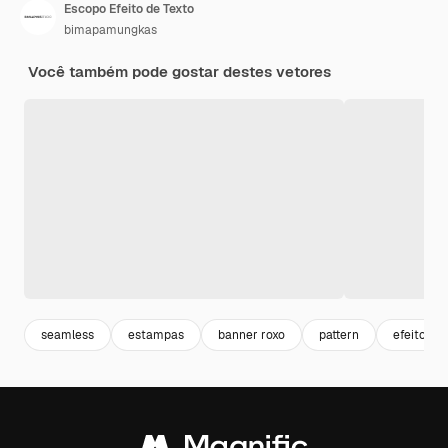
Escopo Efeito de Texto
bimapamungkas
Você também pode gostar destes vetores
seamless
estampas
banner roxo
pattern
efeitos