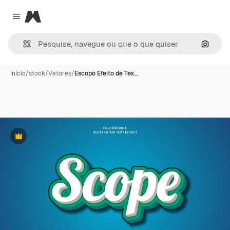
Magnific
Close menu
Pesqui
Início
/
stock
/
Vetores
/
Escopo Efeito de Tex…
Premium