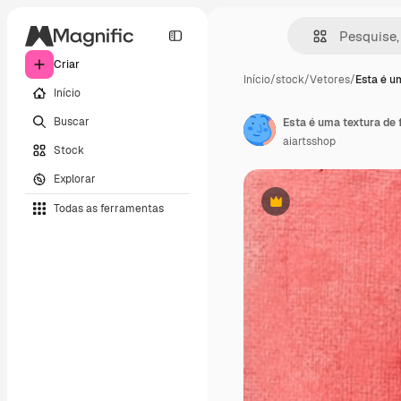
Criar
Início
/
stock
/
Vetores
/
Esta é u
Início
Buscar
Esta é uma textura de
aiartsshop
Stock
Explorar
Todas as ferramentas
Premium