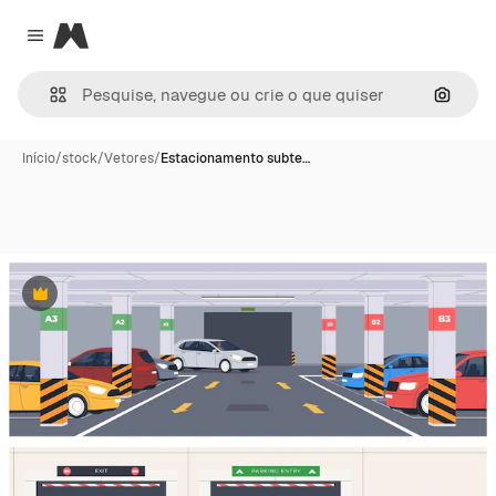
Magnific
Close menu
Pesqui
Início
/
stock
/
Vetores
/
Estacionamento subte…
Premium