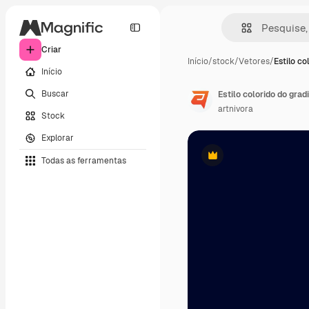
Criar
Início
/
stock
/
Vetores
/
Estilo co
Início
Buscar
Estilo colorido do grad
artnivora
Stock
Explorar
Todas as ferramentas
Premium