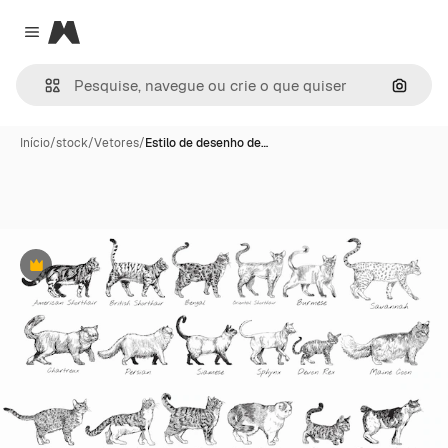
Magnific
Close menu
Pesqui
Início
/
stock
/
Vetores
/
Estilo de desenho de…
Premium