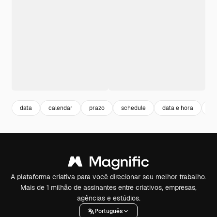
data
calendar
prazo
schedule
data e hora
ou
A plataforma criativa para você direcionar seu melhor trabalho.
Mais de 1 milhão de assinantes entre criativos, empresas,
agências e estúdios.
Português