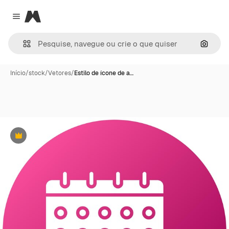
Magnific
Close menu
Pesqui
Início
/
stock
/
Vetores
/
Estilo de ícone de a…
Premium