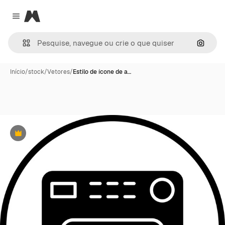
Magnific
Close menu
Pesqui
Início
/
stock
/
Vetores
/
Estilo de ícone de a…
Premium