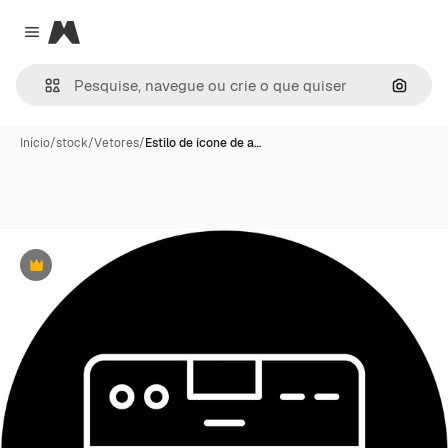
Magnific
Close menu
Pesqui
Início
/
stock
/
Vetores
/
Estilo de ícone de a…
Premium