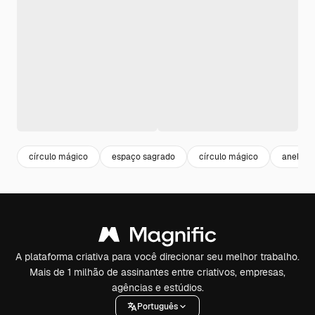
círculo mágico
espaço sagrado
círculo mágico
anel mís
A plataforma criativa para você direcionar seu melhor trabalho.
Mais de 1 milhão de assinantes entre criativos, empresas,
agências e estúdios.
Português