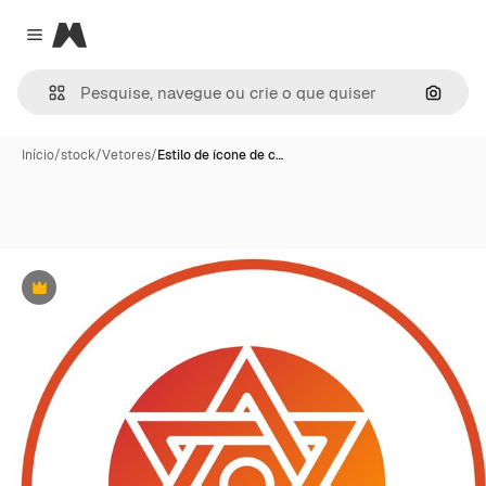
Magnific
Close menu
Pesqui
Início
/
stock
/
Vetores
/
Estilo de ícone de c…
Premium