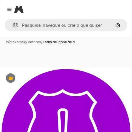
Magnific
Close menu
Pesqui
Início
/
stock
/
Vetores
/
Estilo de ícone de c…
Premium