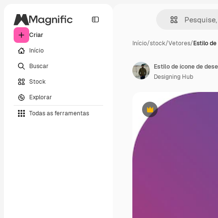
Criar
Início
/
stock
/
Vetores
/
Estilo de
Início
Buscar
Estilo de ícone de des
Designing Hub
Stock
Explorar
Todas as ferramentas
Premium