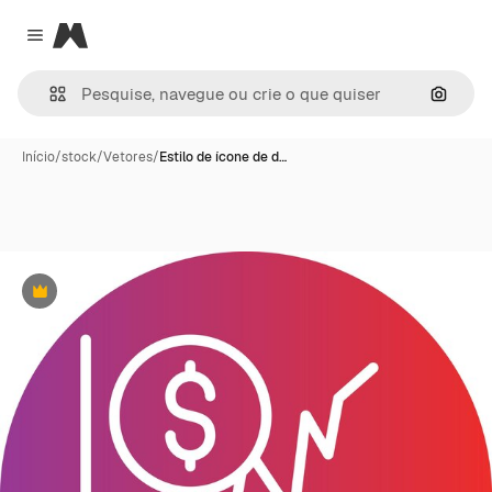
Magnific
Close menu
Pesqui
Início
/
stock
/
Vetores
/
Estilo de ícone de d…
Premium