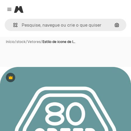
Magnific
Close menu
Pesqui
Início
/
stock
/
Vetores
/
Estilo de ícone de l…
Premium