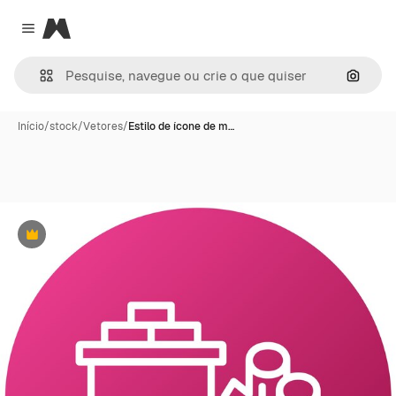
Magnific
Close menu
Pesqui
Início
/
stock
/
Vetores
/
Estilo de ícone de m…
Premium