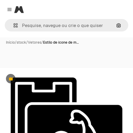
Magnific
Close menu
Pesqui
Início
/
stock
/
Vetores
/
Estilo de ícone de m…
Premium