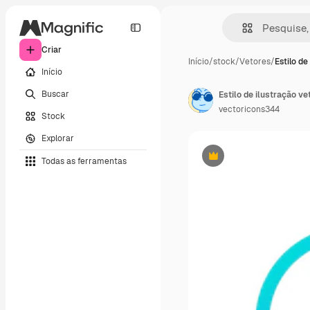
Criar
Início
/
stock
/
Vetores
/
Estilo de
Início
Buscar
Estilo de ilustração v
vectoricons344
Stock
Explorar
Todas as ferramentas
Premium