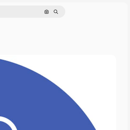
Pesquisar por imagem
Buscar