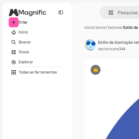
Criar
Início
/
stock
/
Vetores
/
Estilo de
Início
Buscar
Estilo de ilustração ve
vectoricons344
Stock
Explorar
Todas as ferramentas
Premium