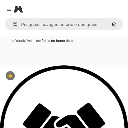
Magnific
Close menu
Pesqui
Início
/
stock
/
Vetores
/
Estilo do ícone do p…
Premium