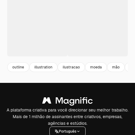
outline
illustration
ilustracao
moeda
mão
do
A plataforma criativa para você direcionar seu melhor trabalho.
Mais de 1 milhão de assinantes entre criativos, empresas,
agências e estúdios.
Português