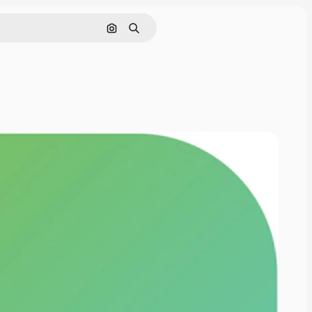
Pesquisar por imagem
Buscar