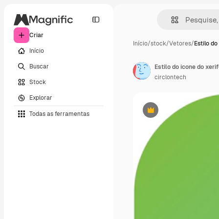
Criar
Início
/
stock
/
Vetores
/
Estilo do
Início
Buscar
Estilo do ícone do xeri
circlontech
Stock
Explorar
Todas as ferramentas
Premium