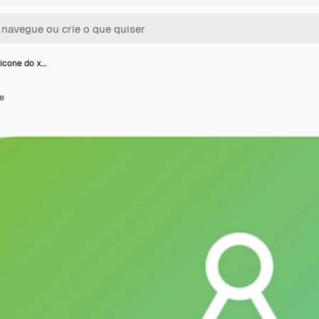
 ícone do x…
fe