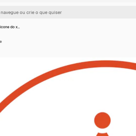
 ícone do x…
fe