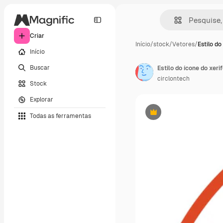
Criar
Início
/
stock
/
Vetores
/
Estilo do
Início
Buscar
Estilo do ícone do xeri
circlontech
Stock
Explorar
Todas as ferramentas
Premium