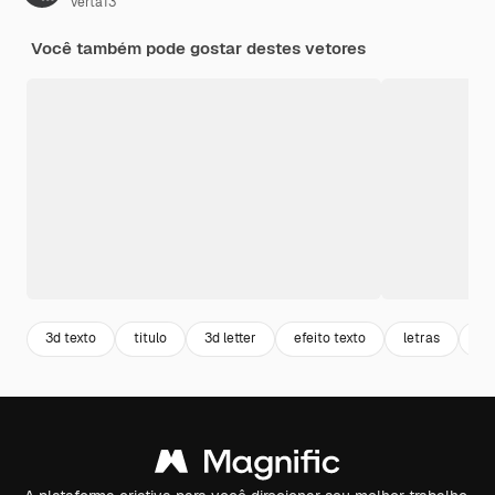
verta13
Você também pode gostar destes vetores
3d texto
titulo
3d letter
efeito texto
letras
ti