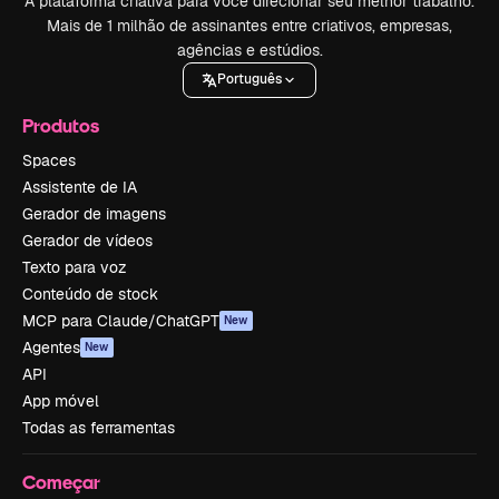
A plataforma criativa para você direcionar seu melhor trabalho.
Mais de 1 milhão de assinantes entre criativos, empresas,
agências e estúdios.
Português
Produtos
Spaces
Assistente de IA
Gerador de imagens
Gerador de vídeos
Texto para voz
Conteúdo de stock
MCP para Claude/ChatGPT
New
Agentes
New
API
App móvel
Todas as ferramentas
Começar