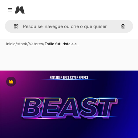
Magnific
Close menu
Pesqui
Início
/
stock
/
Vetores
/
Estilo futurista e e…
Premium